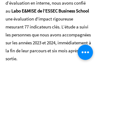
d’évaluation en interne, nous avons confié
au
Labo E&MISE de l’ESSEC Business School
une évaluation d'impact rigoureuse
mesurant 77 indicateurs clés. L’étude a suivi
les personnes que nous avons accompagnées
sur les années 2023 et 2024, immédiatement à
la fin de leur parcours et six mois après leur
sortie.
Voici les principaux résultats :
🔹 Un impact direct : 57 % des personnes
accompagnées sont en emploi ou en
formation dès la fin de leur parcours.
🔹 Une dynamique pérenne : ce taux
progresse à 59 % six mois après
l’accompagnement, preuve que le retour à
l'activité s'inscrit dans la durée.